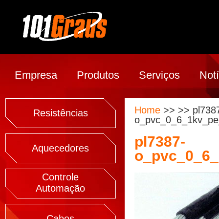
Empresa
Produtos
Serviços
Notí
Home
>> >> pl738
Resistências
o_pvc_0_6_1kv_pe_
pl7387-
Aquecedores
o_pvc_0_6_
Controle
Automação
Cabos