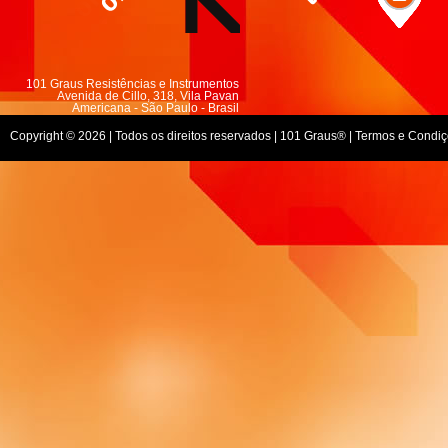
101 Graus Resistências e Instrumentos
Avenida de Cillo, 318, Vila Pavan
Americana - São Paulo - Brasil
(19) 3408-1367
Copyright © 2026 | Todos os direitos reservados |
101 Graus
® |
Termos e Condiç