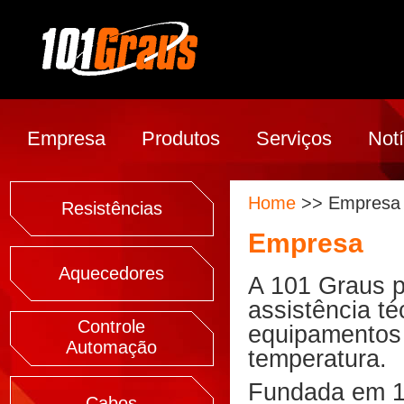
Empresa
Produtos
Serviços
Notí
Home
>> Empresa
Resistências
Empresa
Aquecedores
A 101 Graus p
assistência té
Controle
equipamentos 
Automação
temperatura.
Fundada em 1
Cabos