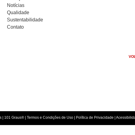
Notícias
Qualidade
Sustentabilidade
Contato
VO
s |
101 Graus
® |
Termos e Condições de Uso
|
Política de Privacidade
| Acessibili