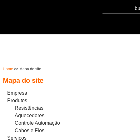
Serviços
Notícias
Qualidade
Sust
Home
>> Mapa do site
Mapa do site
Empresa
Produtos
Resistências
Aquecedores
Controle Automação
Cabos e Fios
Serviços