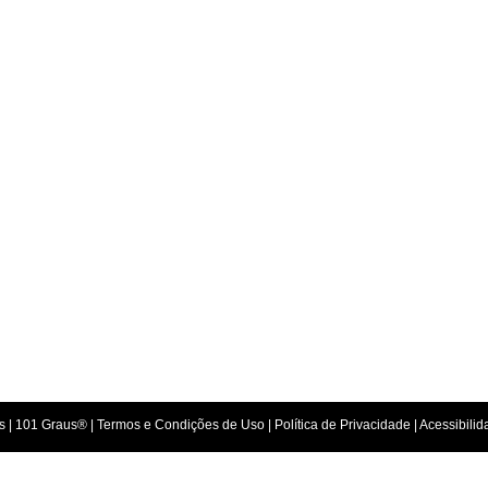
s |
101 Graus
® |
Termos e Condições de Uso
|
Política de Privacidade
| Acessibili