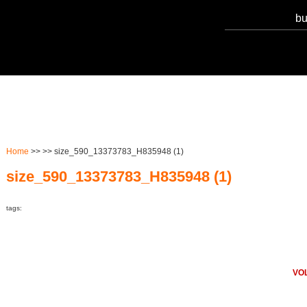
Serviços
Notícias
Qualidade
Sust
Home
>> >> size_590_13373783_H835948 (1)
size_590_13373783_H835948 (1)
tags:
VO