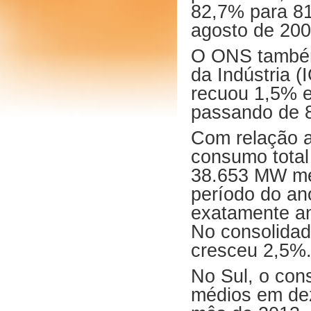
82,7% para 81
agosto de 200
O ONS também
da Indústria 
recuou 1,5% 
passando de 8
Com relação a
consumo total
38.653 MW méd
período do a
exatamente an
No consolidad
cresceu 2,5%
No Sul, o co
médios em dez