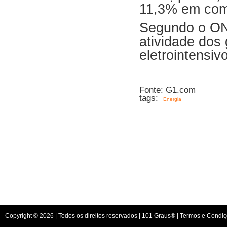
11,3% em comp
Segundo o ONS
atividade dos
eletrointensiv
Fonte: G1.com
tags:
Energia
Copyright © 2026 | Todos os direitos reservados |
101 Graus
® |
Termos e Condiç