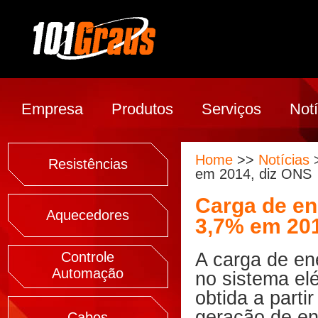
Empresa
Produtos
Serviços
Notí
Home
>>
Notícias
>
Resistências
em 2014, diz ONS
Carga de en
Aquecedores
3,7% em 201
Controle
A carga de en
Automação
no sistema elé
obtida a partir
geração de en
Cabos