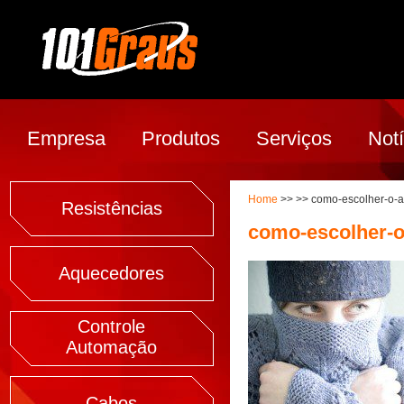
Empresa
Produtos
Serviços
Notí
Home
>> >> como-escolher-o-a
Resistências
como-escolher-o
Aquecedores
Controle
Automação
Cabos