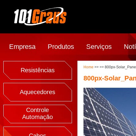
Empresa
Produtos
Serviços
Notí
Home
>> >> 800px-Solar_Pane
Resistências
800px-Solar_Pan
Aquecedores
Controle
Automação
Cabos