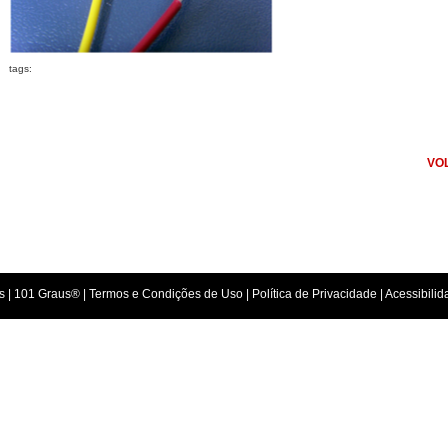
tags:
VO
s |
101 Graus
® |
Termos e Condições de Uso
|
Política de Privacidade
| Acessibili