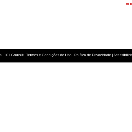
VO
s |
101 Graus
® |
Termos e Condições de Uso
|
Política de Privacidade
| Acessibili