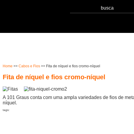
Serviços
Notícias
Qualidade
Sust
Home
>>
Cabos e Fios
>> Fita de níquel e fios cromo-níquel
Fita de níquel e fios cromo-níquel
A 101 Graus conta com uma ampla variedades de fios de meta
níquel.
tags: