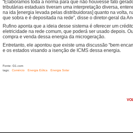
“Elaboramos toda a norma para que não houvesse fato gerad
tributárias estaduais tiveram uma interpretação diversa, ente
na ida [energia levada pelas distribuidoras] quanto na volta, 
que sobra e é depositada na rede”, disse o diretor-geral da An
Rufino aponta que a ideia desse sistema é oferecer um crédit
eletricidade na rede comum, que poderá ser usado depois. Ou
compra e venda dessa energia da microgeração.
Entretanto, ele apontou que existe uma discussão “bem encam
e os estados visando a isenção de ICMS dessa energia.
Fonte: G1.com
tags:
Comércio
Energia Eólica
Energia Solar
VO