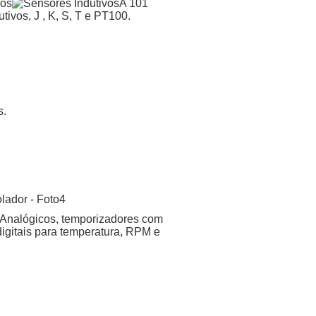
A 101
ivos, J , K, S, T e PT100.
s.
e Analógicos, temporizadores com
digitais para temperatura, RPM e