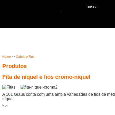
Serviços
Notícias
Qualidade
Sust
Home
>>
Cabos e Fios
Produtos
Fita de níquel e fios cromo-níquel
A 101 Graus conta com uma ampla variedades de fios de meta
níquel.
tags: