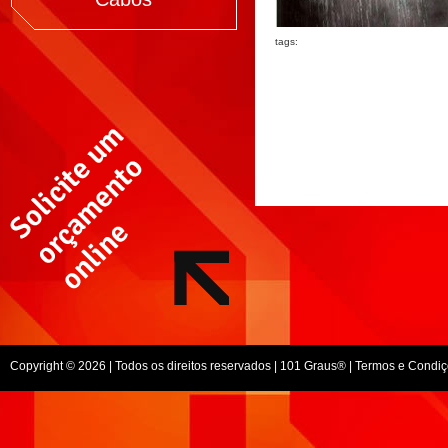
tags:
Copyright © 2026 | Todos os direitos reservados |
101 Graus
® |
Termos e Condiç