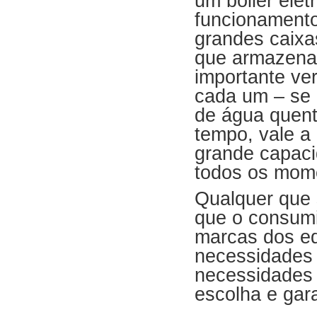
um boiler elét
funcionamento
grandes caixas
que armazena
importante ver
cada um – se 
de água quent
tempo, vale a
grande capaci
todos os mome
Qualquer que 
que o consumi
marcas dos e
necessidades 
necessidades 
escolha e gar