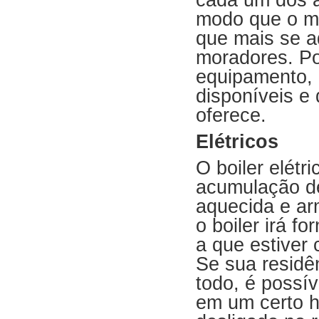
cada um dos a
modo que o me
que mais se a
moradores. Po
equipamento, 
disponíveis e
oferece.
Elétricos
O boiler elétr
acumulação de
aquecida e ar
o boiler irá f
a que estiver
Se sua residê
todo, é possív
em um certo h