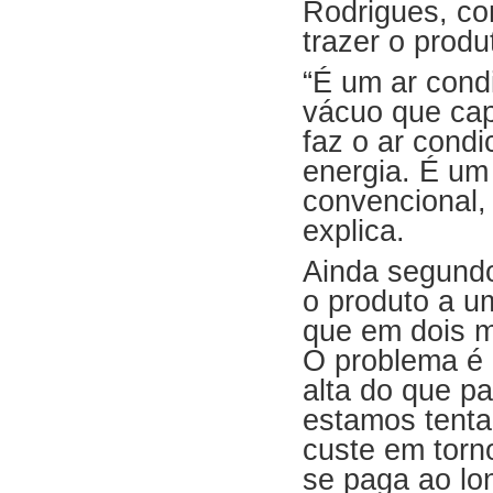
Rodrigues, co
trazer o produ
“É um ar cond
vácuo que capt
faz o ar cond
energia. É um 
convencional, 
explica.
Ainda segundo 
o produto a u
que em dois m
O problema é 
alta do que pa
estamos tenta
custe em torn
se paga ao lo