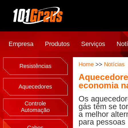
Empresa
Produtos
Serviços
Notí
Home
>>
Notícias
Resistências
Aquecedore
economia n
Aquecedores
Os aquecedor
Controle
gás têm se to
Automação
a melhor alter
para pessoas
Cabos