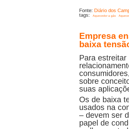
Fonte:
Diário dos Cam
tags:
Aquecedor a gás
Aqueced
Empresa ens
baixa tensã
Para estreitar
relacionamen
consumidores,
sobre conceit
suas aplicaçõ
Os de baixa t
usados na con
– devem ser d
papel de condu