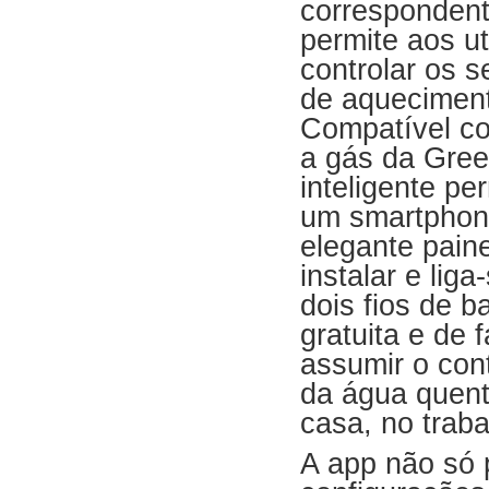
correspondent
permite aos ut
controlar os 
de aquecimen
Compatível co
a gás da Gree
inteligente pe
um smartphone
elegante pain
instalar e lig
dois fios de 
gratuita e de 
assumir o con
da água quen
casa, no traba
A
app
não só p