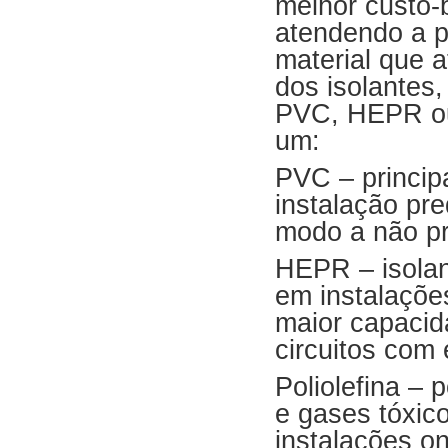
melhor custo-b
atendendo a p
material que 
dos isolantes,
PVC, HEPR ou 
um:
PVC – principa
instalação pre
modo a não pr
HEPR – isolan
em instalações
maior capacid
circuitos com 
Poliolefina –
e gases tóxico
instalações o