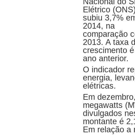
Nacional do S
Elétrico (ONS)
subiu 3,7% e
2014, na
comparação 
2013. A taxa 
crescimento é
ano anterior.
O indicador r
energia, leva
elétricas.
Em dezembro, 
megawatts (M
divulgados ne
montante é 2,
Em relação a