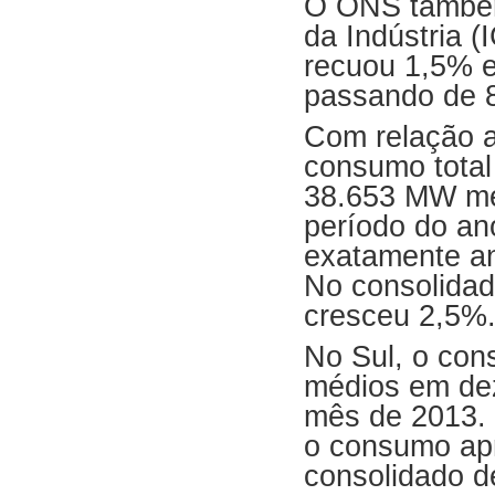
O ONS também
da Indústria 
recuou 1,5% 
passando de 8
Com relação a
consumo total
38.653 MW méd
período do a
exatamente an
No consolidad
cresceu 2,5%
No Sul, o co
médios em dez
mês de 2013.
o consumo ap
consolidado 