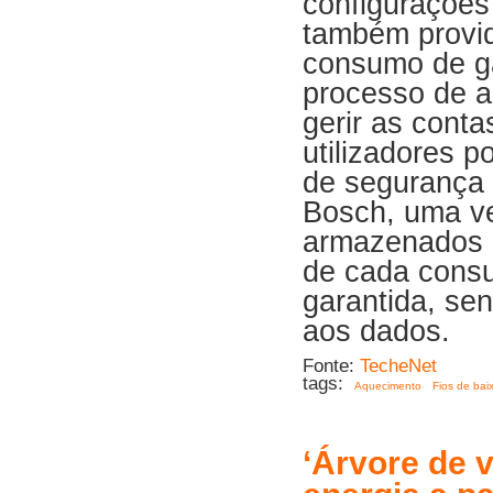
configurações
também provid
consumo de gá
processo de a
gerir as conta
utilizadores 
de segurança 
Bosch, uma ve
armazenados n
de cada consu
garantida, se
aos dados.
Fonte:
TecheNet
tags:
Aquecimento
Fios de bai
‘Árvore de 