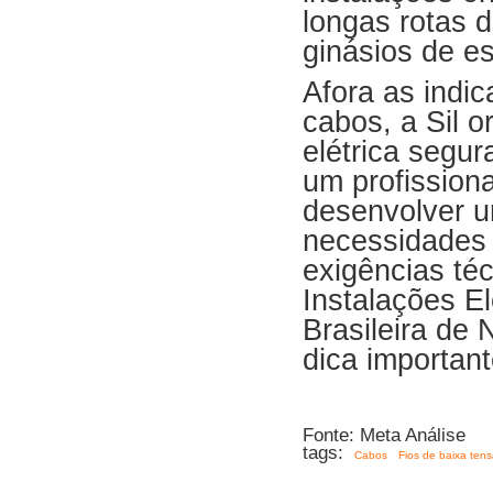
longas rotas 
ginásios de es
Afora as indic
cabos, a Sil o
elétrica segur
um profissiona
desenvolver u
necessidades 
exigências té
Instalações E
Brasileira de
dica important
Fonte: Meta Análise
tags:
Cabos
Fios de baixa ten