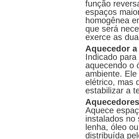
função reversa
espaços maior
homogênea em
que será nece
exerce as dua
Aquecedor a
Indicado para
aquecendo o ó
ambiente. Ele
elétrico, mas
estabilizar a 
Aquecedores
Aquece espaço
instalados no
lenha, óleo o
distribuída pe