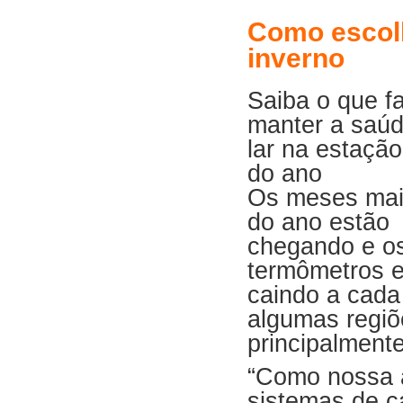
Como escolh
inverno
Saiba o que f
manter a saúd
lar na estação
do ano
Os meses mais
do ano estão
chegando e o
termômetros 
caindo a cada
algumas regiõe
principalment
“Como nossa a
sistemas de c