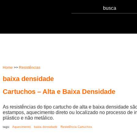
Serviços
Notícias
Qualidade
Sust
Home
>>
Resistências
baixa densidade
Cartuchos – Alta e Baixa Densidade
As resistências do tipo cartucho de alta e baixa densidade sã
estampos, aquecimento direto ou localizado no processo de in
plástico e não metálico.
tags:
Aquecimento
baixa densidade
Resistência Cartuchos