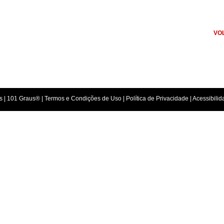
VO
s |
101 Graus
® |
Termos e Condições de Uso
|
Política de Privacidade
| Acessibili