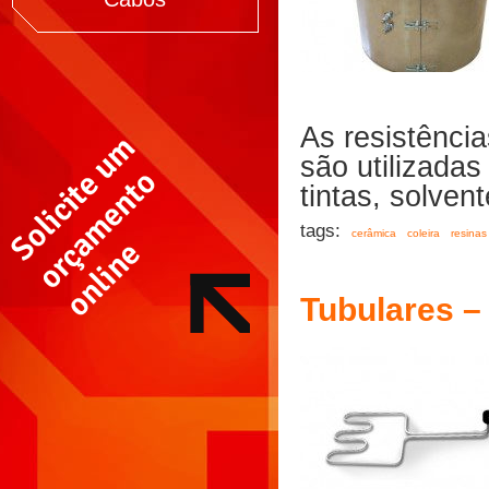
As resistênci
são utilizadas
tintas, solvent
tags:
cerâmica
coleira
resinas
Tubulares –