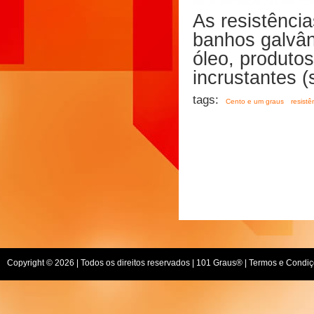
As resistência
banhos galvân
óleo, produto
incrustantes (
tags:
Cento e um graus
resistê
Copyright © 2026 | Todos os direitos reservados |
101 Graus
® |
Termos e Condiç